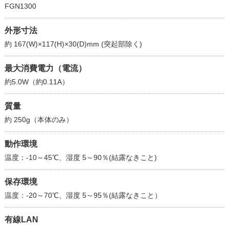
FGN1300
外形寸法
約 167(W)×117(H)×30(D)mm (突起部除く)
最大消費電力（電流）
約5.0W（約0.11A）
質量
約 250g（本体のみ）
動作環境
温度：-10～45℃、湿度 5～90％(結露なきこと)
保存環境
温度：-20～70℃、湿度 5～95％(結露なきこと）
有線LAN